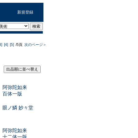
新規登録
3]
[4]
[5]
/5頁
次のページ＞
：
阿弥陀如来
百体一版
眼ノ鱗 妙々堂
：
阿弥陀如来
十二体一版