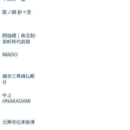
眼ノ鱗 妙々堂
：
閼伽桶｜南北朝-
室町時代前期
IMADO
：
橘寺三尊磚仏断
片
中上
///NAKAGAMI
：
元興寺伝来板佛