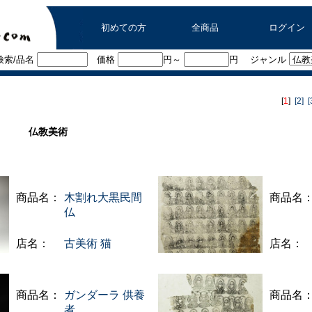
初めての方
全商品
ログイン
索/品名
価格
円～
円 ジャンル
[
1
]
[2]
[
仏教美術
商品名：
木割れ大黒民間
商品名
仏
店名：
古美術 猫
店名：
商品名：
ガンダーラ 供養
商品名
者