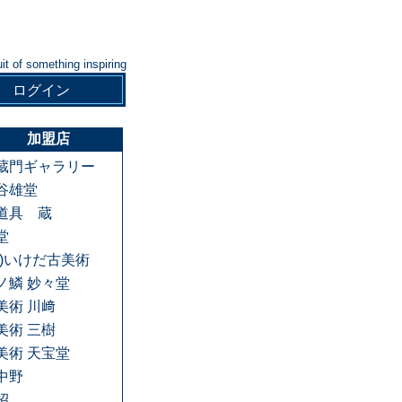
uit of something inspiring
ログイン
加盟店
蔵門ギャラリー
谷雄堂
道具 蔵
堂
有)いけだ古美術
ノ鱗 妙々堂
美術 川﨑
美術 三樹
美術 天宝堂
中野
招