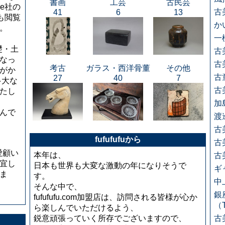
書画
工芸
古民芸
le社の
古
41
6
13
でも閲覧
か
。
一
基礎・土
古
なっ
古
考古
ガラス・西洋骨董
その他
がか
古
27
40
7
多大な
古
たし
加
んで
渡
古
fufufufuから
古
ご愛顧い
本年は、
古
宜し
日本も世界も大変な激動の年になりそうで
ギ
ま
す。
中上
そんな中で、
銀
fufufufu.com加盟店は、訪問される皆様が心か
（
ら楽しんでいただけるよう、
鋭意頑張っていく所存でございますので、
古