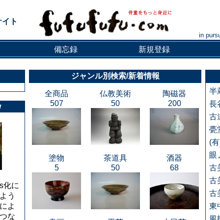
サイト
in purs
備忘録
新規登録
ジャンル別検索/新着情報
半
全商品
仏教美術
陶磁器
507
50
200
長
w
古
甍
(
眼
塗物
茶道具
酒器
5
50
68
古
古
tps化に
古
よう
によ
東
つな
風