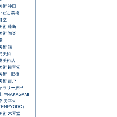
美術 神田
いだ古美術
柳堂
美術 藤島
美術 陶楽
童
美術 猫
島美術
邊美術店
美術 観宝堂
美術 肥後
美術 吉戸
ャラリー辰巳
 ///NAKAGAMI
座 天平堂
TENPYODO）
美術 木琴堂