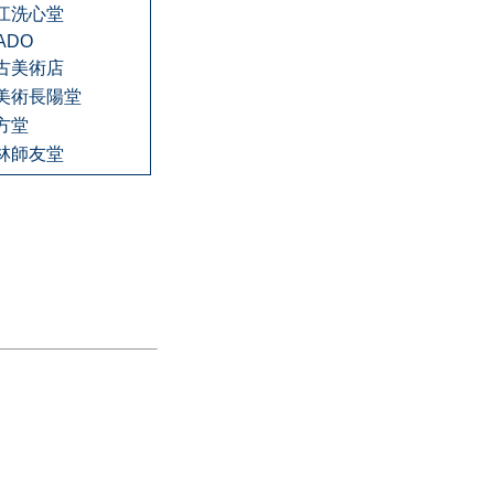
江洗心堂
ADO
古美術店
美術長陽堂
方堂
林師友堂