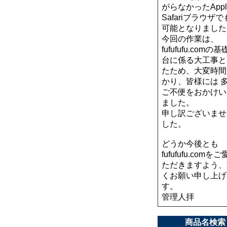
がらなかったApp
Safariブラウザ
可能となりました
今回の作業は、
fufufufu.comの
台に係る大工事と
たため、大変時間
かり、皆様には 
ご不便をおかけい
ました。
申し訳ございませ
した。
どうか今後とも
fufufufu.comを
ただきますよう、
くお願い申し上げ
す。
管理人拝
商品名検索