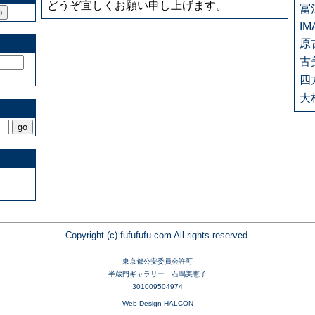
どうぞ宜しくお願い申し上げます。
冨
IM
原
古
四
大
Copyright (c) fufufufu.com All rights reserved.
東京都公安委員会許可
半蔵門ギャラリー 石嶋美恵子
301009504974
Web Design HALCON