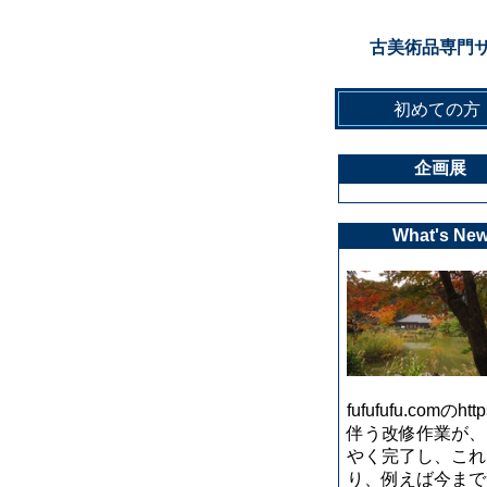
古美術品専門
初めての方
企画展
What's Ne
fufufufu.comのht
伴う改修作業が、
やく完了し、これ
り、例えば今まで