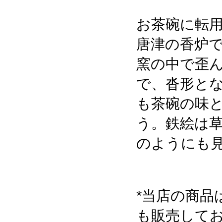
お茶碗に転
唐津の香炉
窯の中で歪
で、沓形と
も茶碗の味
う。鉄絵は
のようにも
*当店の商品
も販売して