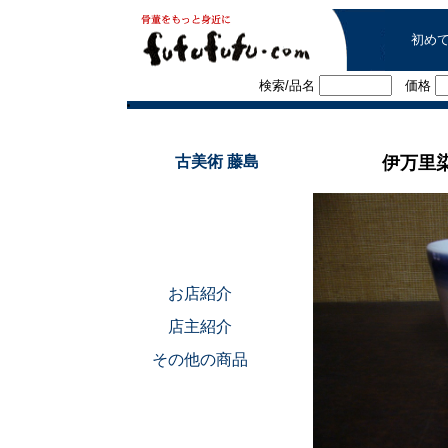
初め
検索/品名
価格
■
古美術 藤島
伊万里
お店紹介
店主紹介
その他の商品