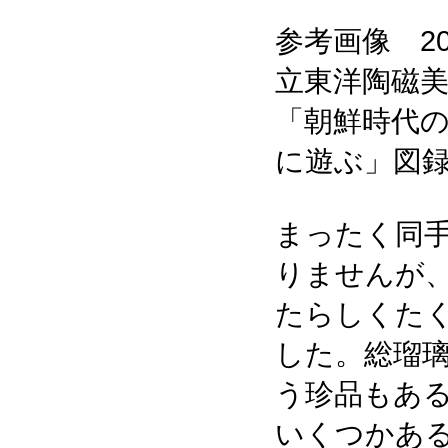
参考画像 2
立東洋陶磁
「朝鮮時代
に遊ぶ」図
まったく同
りませんが
たらしくた
した。総瑠
う珍品もあ
いくつかあ