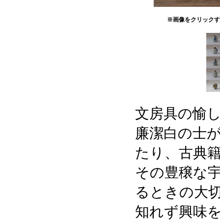
※画像をクリックす
文房具の愉
廉潔白の士
たり、古典
その豊穣な
るときの大
知れず興味