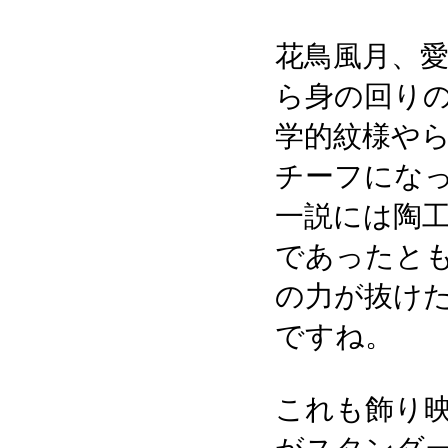
花鳥風月、
ら身の回り
学的紋様や
チーフにな
一説には陶
であったと
の力が抜け
ですね。
これも飾り