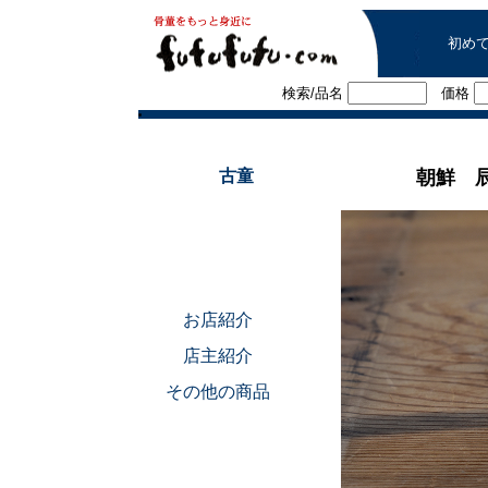
初め
検索/品名
価格
■
古童
朝鮮 
お店紹介
店主紹介
その他の商品