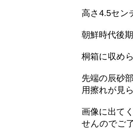
高さ4.5セン
朝鮮時代後期
桐箱に収め
先端の辰砂
用擦れが見
画像に出て
せんのでご