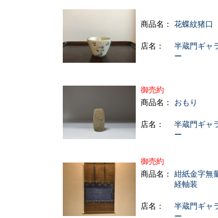
商品名：
花蝶紋猪口
店名：
半蔵門ギャ
ー
御売約
商品名：
おもり
店名：
半蔵門ギャ
ー
御売約
商品名：
紺紙金字無
経軸装
店名：
半蔵門ギャ
ー