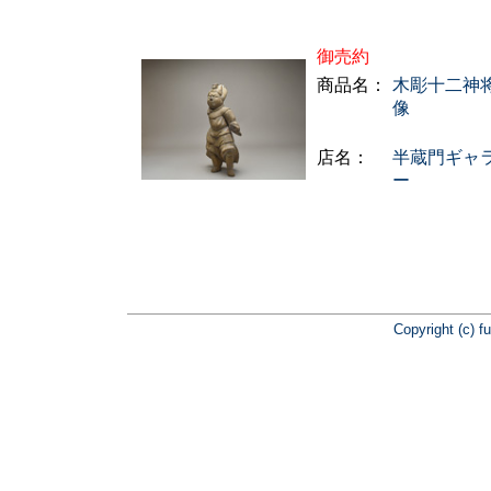
御売約
商品名：
木彫十二神
像
店名：
半蔵門ギャ
ー
Copyright (c) f