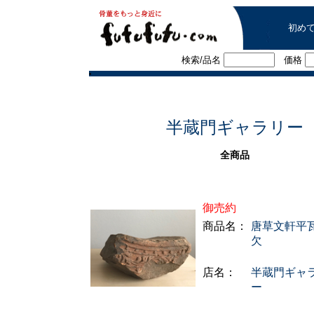
初め
検索/品名
価格
■
半蔵門ギャラリー
全商品
御売約
商品名：
唐草文軒平
欠
店名：
半蔵門ギャ
ー